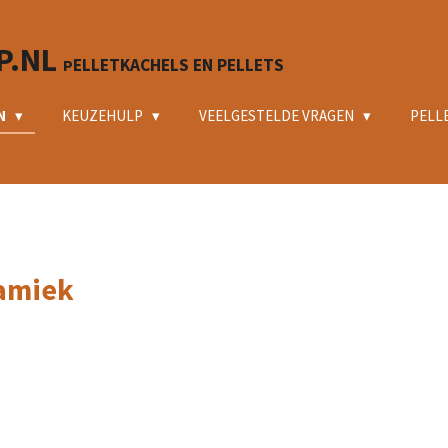
P.NL
ELLETKACHELS EN PELLETS
P
N
KEUZEHULP
VEELGESTELDE VRAGEN
PELL
ramiek