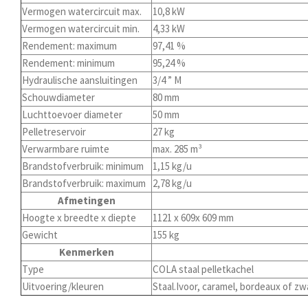
Vermogen watercircuit max.
10,8 kW
Vermogen watercircuit min.
4,33 kW
Rendement: maximum
97,41 %
Rendement: minimum
95,24 %
Hydraulische aansluitingen
3/4 ” M
Schouwdiameter
80 mm
Luchttoevoer diameter
50 mm
Pelletreservoir
27 kg
Verwarmbare ruimte
max. 285 m³
Brandstofverbruik: minimum
1,15 kg/u
Brandstofverbruik: maximum
2,78 kg/u
Afmetingen
Hoogte x breedte x diepte
1121 x 609x 609 mm
Gewicht
155 kg
Kenmerken
Type
COLA staal pelletkachel
Uitvoering/kleuren
Staal.Ivoor, caramel, bordeaux of zw