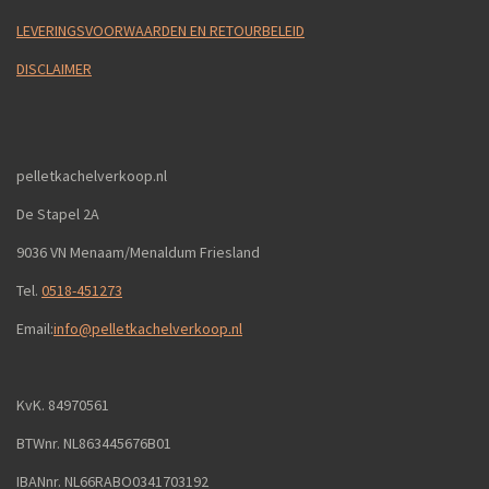
LEVERINGSVOORWAARDEN EN RETOURBELEID
DISCLAIMER
pelletkachelverkoop.nl
De Stapel 2A
9036 VN Menaam/Menaldum Friesland
Tel.
0518-451273
Email:
info@pelletkachelverkoop.nl
KvK. 84970561
BTWnr. NL863445676B01
IBANnr. NL66RABO0341703192