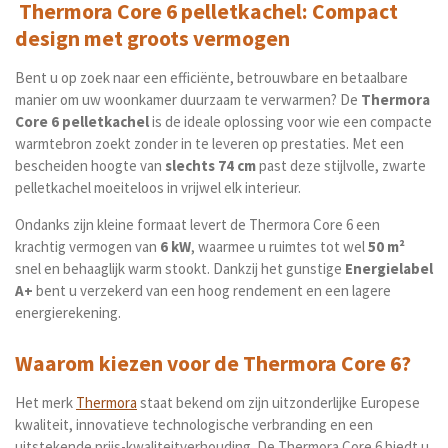
Thermora Core 6 pelletkachel: Compact
design met groots vermogen
Bent u op zoek naar een efficiënte, betrouwbare en betaalbare
manier om uw woonkamer duurzaam te verwarmen? De
Thermora
Core 6 pelletkachel
is de ideale oplossing voor wie een compacte
warmtebron zoekt zonder in te leveren op prestaties. Met een
bescheiden hoogte van
slechts 74 cm
past deze stijlvolle, zwarte
pelletkachel moeiteloos in vrijwel elk interieur.
Ondanks zijn kleine formaat levert de Thermora Core 6 een
krachtig vermogen van
6 kW
, waarmee u ruimtes tot wel
50 m²
snel en behaaglijk warm stookt. Dankzij het gunstige
Energielabel
A+
bent u verzekerd van een hoog rendement en een lagere
energierekening.
Waarom kiezen voor de Thermora Core 6?
Het merk
Thermora
staat bekend om zijn uitzonderlijke Europese
kwaliteit, innovatieve technologische verbranding en een
uitstekende prijs-kwaliteitverhouding. De
Thermora Core 6
biedt u