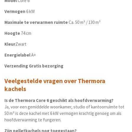
Model
Core 6
Vermogen
6 kW
Maximale te verwarmen ruimte
Ca. 50 m² / 130 m³
Hoogte
74 cm
Kleur
Zwart
Energielabel
A+
Verzending
Gratis bezorging
Veelgestelde vragen over Thermora
kachels
Is de Thermora Core 6 geschikt als hoofdverwarming?
Ja, voor een gemiddelde woonkamer, studio of kantoorruimte tot
50 m² is deze kachel met 6 kW vermogen krachtig genoeg om als
hoofdverwarming te fungeren.
Zijn pelletkachels nog toegestaan?