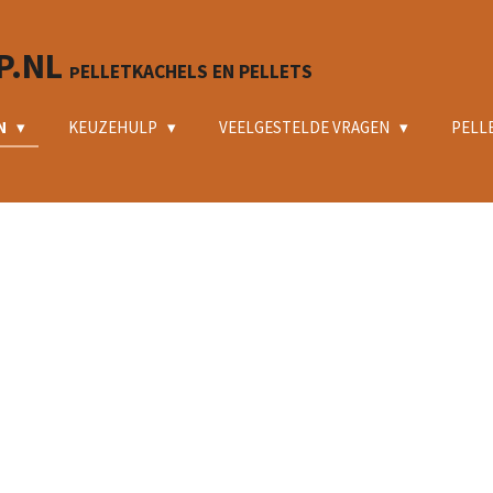
P.NL
ELLETKACHELS EN PELLETS
P
N
KEUZEHULP
VEELGESTELDE VRAGEN
PELL