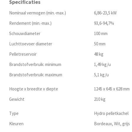
Specificaties
Nominaal vermogen (min.-max.)
6,86-23,5 kW
Rendement (min.-max.)
93,6-94,7%
Schouwdiameter
100 mm
Luchttoevoer diameter
50 mm
Pelletreservoir
48 kg
Brandstofverbruik: minimum
1,49 kg/u
Brandstofverbruik: maximum
5,1 kg/u
Hoogte x breedte x diepte
1245 x 645 x 628 mm
Gewicht
210 kg
Type
Hydro pelletkachel
Kleuren
Bordeaux, Wit, grijs