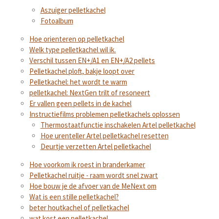
Aszuiger pelletkachel
Fotoalbum
Hoe orienteren op pelletkachel
Welk type pelletkachel wil ik.
Verschil tussen EN+/A1 en EN+/A2 pellets
Pelletkachel ploft, bakje loopt over
Pelletkachel: het wordt te warm
pelletkachel: NextGen trilt of resoneert
Er vallen geen pellets in de kachel
Instructiefilms problemen pelletkachels oplossen
Thermostaatfunctie inschakelen Artel pelletkachel
Hoe urenteller Artel pelletkachel resetten
Deurtje verzetten Artel pelletkachel
Hoe voorkom ik roest in branderkamer
Pelletkachel ruitje - raam wordt snel zwart
Hoe bouw je de afvoer van de MeNext om
Wat is een stille pelletkachel?
beter houtkachel of pelletkachel
wat kost een pelletkachel