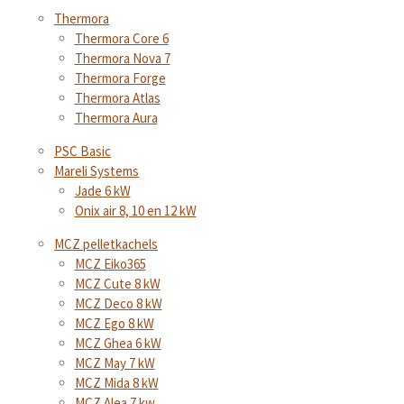
Thermora
Thermora Core 6
Thermora Nova 7
Thermora Forge
Thermora Atlas
Thermora Aura
PSC Basic
Mareli Systems
Jade 6 kW
Onix air 8, 10 en 12 kW
MCZ pelletkachels
MCZ Eiko365
MCZ Cute 8 kW
MCZ Deco 8 kW
MCZ Ego 8 kW
MCZ Ghea 6 kW
MCZ May 7 kW
MCZ Mida 8 kW
MCZ Alea 7 kw