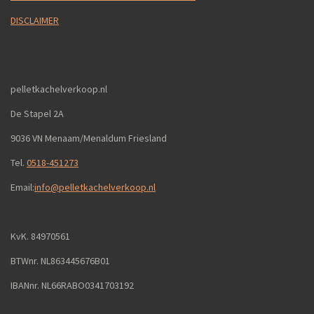
DISCLAIMER
pelletkachelverkoop.nl
De Stapel 2A
9036 VN Menaam/Menaldum Friesland
Tel.
0518-451273
Email:
info@pelletkachelverkoop.nl
KvK. 84970561
BTWnr. NL863445676B01
IBANnr. NL66RABO0341703192