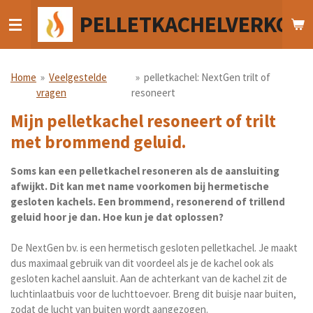
Ga
PELLETKACHELVERKOO
direct
naar
de
hoofdinhoud
Home
»
Veelgestelde
»
pelletkachel: NextGen trilt of
vragen
resoneert
Mijn pelletkachel resoneert of trilt
met brommend geluid.
Soms kan een pelletkachel resoneren als de aansluiting
afwijkt. Dit kan met name voorkomen bij hermetische
gesloten kachels. Een brommend, resonerend of trillend
geluid hoor je dan. Hoe kun je dat oplossen?
De NextGen bv. is een
hermetisch gesloten
pelletkachel
. Je maakt
dus maximaal gebruik van dit voordeel als je de kachel ook als
gesloten kachel
aansluit
. Aan de achterkant van de kachel zit de
luchtinlaatbuis voor de luchttoevoer. Breng dit buisje naar buiten,
zodat de lucht van buiten wordt aangezogen.