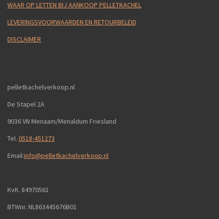
WAAR OP LETTEN BIJ AANKOOP PELLETKACHEL
LEVERINGSVOORWAARDEN EN RETOURBELEID
DISCLAIMER
pelletkachelverkoop.nl
De Stapel 2A
9036 VN Menaam/Menaldum Friesland
Tel.
0518-451273
Email:
info@pelletkachelverkoop.nl
KvK. 84970561
BTWnr. NL863445676B01