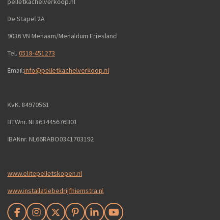
pelletkachelverkoop.nl
De Stapel 2A
9036 VN Menaam/Menaldum Friesland
Tel.
0518-451273
Email:
info@pelletkachelverkoop.nl
KvK. 84970561
BTWnr. NL863445676B01
IBANnr. NL66RABO0341703192
www.elitepelletskopen.nl
www.installatiebedrijfhiemstra.nl
F
I
X
P
L
Y