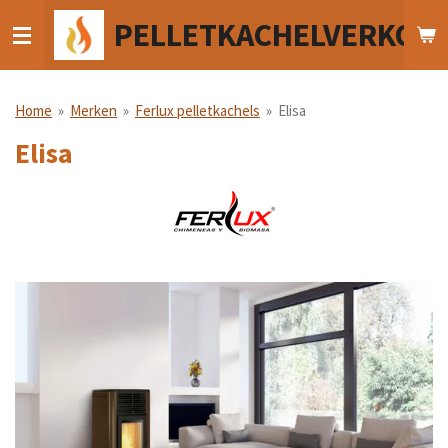
Ga
PELLETKACHELVERKOO
direct
naar
de
hoofdinhoud
Home
»
Merken
»
Ferlux pelletkachels
»
Elisa
Elisa