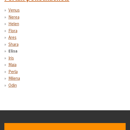
Venus
Nerea
Helen
Flora
Ares
Shara
Elisa
Iris
Maia
Perla
Milena
Odin