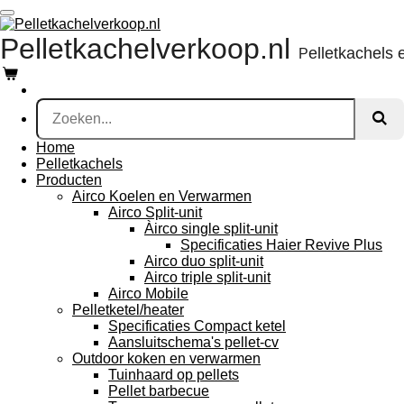
Ga
direct
Pelletkachelverkoop.nl
naar
elletkachels 
P
de
hoofdinhoud
Home
Pelletkachels
Producten
Airco Koelen en Verwarmen
Airco Split-unit
Àirco single split-unit
Specificaties Haier Revive Plus
Airco duo split-unit
Airco triple split-unit
Airco Mobile
Pelletketel/heater
Specificaties Compact ketel
Aansluitschema's pellet-cv
Outdoor koken en verwarmen
Tuinhaard op pellets
Pellet barbecue