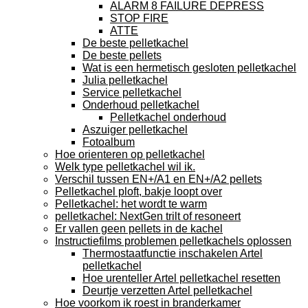
ALARM 8 FAILURE DEPRESS
STOP FIRE
ATTE
De beste pelletkachel
De beste pellets
Wat is een hermetisch gesloten pelletkachel
Julia pelletkachel
Service pelletkachel
Onderhoud pelletkachel
Pelletkachel onderhoud
Aszuiger pelletkachel
Fotoalbum
Hoe orienteren op pelletkachel
Welk type pelletkachel wil ik.
Verschil tussen EN+/A1 en EN+/A2 pellets
Pelletkachel ploft, bakje loopt over
Pelletkachel: het wordt te warm
pelletkachel: NextGen trilt of resoneert
Er vallen geen pellets in de kachel
Instructiefilms problemen pelletkachels oplossen
Thermostaatfunctie inschakelen Artel
pelletkachel
Hoe urenteller Artel pelletkachel resetten
Deurtje verzetten Artel pelletkachel
Hoe voorkom ik roest in branderkamer