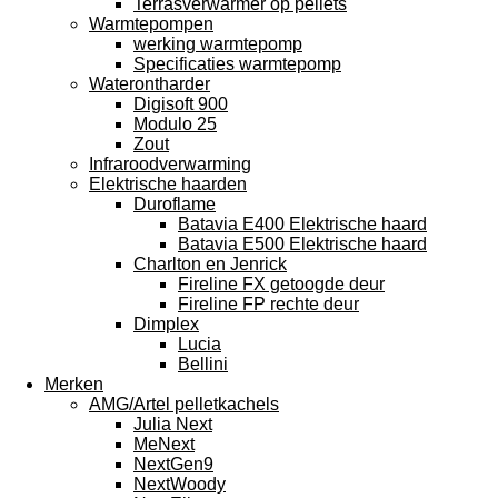
Terrasverwarmer op pellets
Warmtepompen
werking warmtepomp
Specificaties warmtepomp
Waterontharder
Digisoft 900
Modulo 25
Zout
Infraroodverwarming
Elektrische haarden
Duroflame
Batavia E400 Elektrische haard
Batavia E500 Elektrische haard
Charlton en Jenrick
Fireline FX getoogde deur
Fireline FP rechte deur
Dimplex
Lucia
Bellini
Merken
AMG/Artel pelletkachels
Julia Next
MeNext
NextGen9
NextWoody