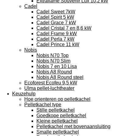
Extraflame Souvenir Lux 10,2 kW
Cadel
Cadel Sweet 7kW
Cadel Spirit 5 kW
Cadel Grace 7 kW
Cadel Cristal 7 en 8,6 kW
Cadel Frame 9 kW
Cadel Perla 7 kW
Cadel Prince 11 kW
Nobis
Nobis N70 Top
Nobis N70 Slim
Nobis 7 en 10 Lisa
Nobis A8 Round
Nobis A8 Round steel
Ecoforest Ecofeu 9,5 kW
Ulma pellet-luchtheater
Keuzehulp
Hoe orienteren op pelletkachel
Pelletkachel type
Stille pelletkachel
Goedkope pelletkachel
Kleine pelletkachel
Pelletkachel met bovenaansluiting
Smalle pelletkachel