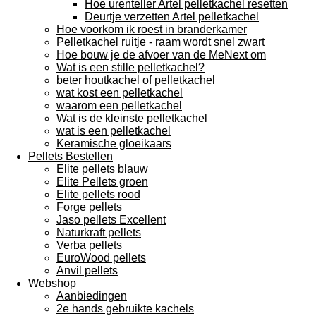
Hoe urenteller Artel pelletkachel resetten
Deurtje verzetten Artel pelletkachel
Hoe voorkom ik roest in branderkamer
Pelletkachel ruitje - raam wordt snel zwart
Hoe bouw je de afvoer van de MeNext om
Wat is een stille pelletkachel?
beter houtkachel of pelletkachel
wat kost een pelletkachel
waarom een pelletkachel
Wat is de kleinste pelletkachel
wat is een pelletkachel
Keramische gloeikaars
Pellets Bestellen
Elite pellets blauw
Elite Pellets groen
Elite pellets rood
Forge pellets
Jaso pellets Excellent
Naturkraft pellets
Verba pellets
EuroWood pellets
Anvil pellets
Webshop
Aanbiedingen
2e hands gebruikte kachels