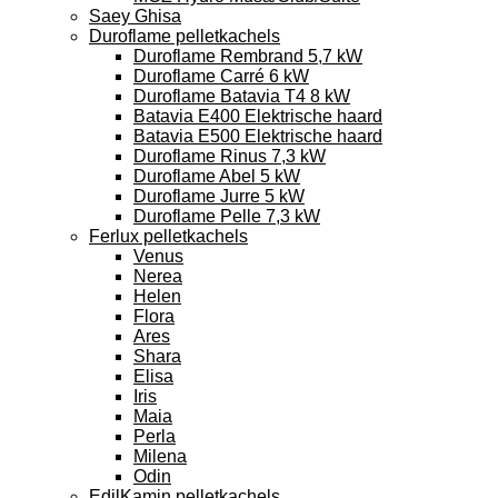
Saey Ghisa
Duroflame pelletkachels
Duroflame Rembrand 5,7 kW
Duroflame Carré 6 kW
Duroflame Batavia T4 8 kW
Batavia E400 Elektrische haard
Batavia E500 Elektrische haard
Duroflame Rinus 7,3 kW
Duroflame Abel 5 kW
Duroflame Jurre 5 kW
Duroflame Pelle 7,3 kW
Ferlux pelletkachels
Venus
Nerea
Helen
Flora
Ares
Shara
Elisa
Iris
Maia
Perla
Milena
Odin
EdilKamin pelletkachels