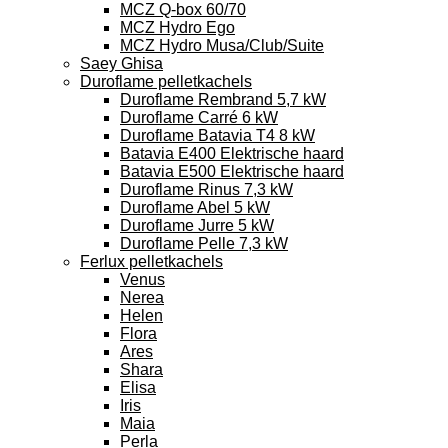
MCZ Q-box 60/70
MCZ Hydro Ego
MCZ Hydro Musa/Club/Suite
Saey Ghisa
Duroflame pelletkachels
Duroflame Rembrand 5,7 kW
Duroflame Carré 6 kW
Duroflame Batavia T4 8 kW
Batavia E400 Elektrische haard
Batavia E500 Elektrische haard
Duroflame Rinus 7,3 kW
Duroflame Abel 5 kW
Duroflame Jurre 5 kW
Duroflame Pelle 7,3 kW
Ferlux pelletkachels
Venus
Nerea
Helen
Flora
Ares
Shara
Elisa
Iris
Maia
Perla