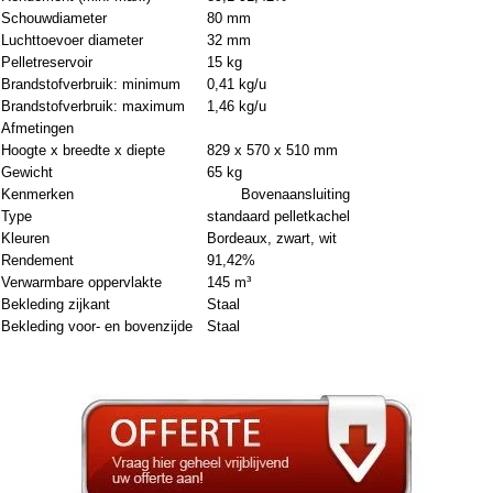
Schouwdiameter
80 mm
Luchttoevoer diameter
32 mm
Pelletreservoir
15 kg
Brandstofverbruik: minimum
0,41 kg/u
Brandstofverbruik: maximum
1,46 kg/u
Afmetingen
Hoogte x breedte x diepte
829 x 570 x 510 mm
Gewicht
65 kg
Kenmerken Bovenaansluiting
Type
standaard pelletkachel
Kleuren
Bordeaux, zwart, wit
Rendement
91,42%
Verwarmbare oppervlakte
145 m³
Bekleding zijkant
Staal
Bekleding voor- en bovenzijde
Staal