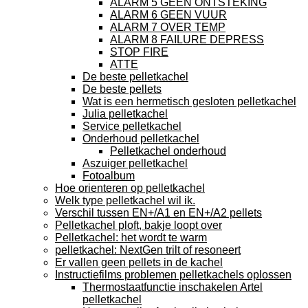
ALARM 5 GEEN ONTSTEKING
ALARM 6 GEEN VUUR
ALARM 7 OVER TEMP
ALARM 8 FAILURE DEPRESS
STOP FIRE
ATTE
De beste pelletkachel
De beste pellets
Wat is een hermetisch gesloten pelletkachel
Julia pelletkachel
Service pelletkachel
Onderhoud pelletkachel
Pelletkachel onderhoud
Aszuiger pelletkachel
Fotoalbum
Hoe orienteren op pelletkachel
Welk type pelletkachel wil ik.
Verschil tussen EN+/A1 en EN+/A2 pellets
Pelletkachel ploft, bakje loopt over
Pelletkachel: het wordt te warm
pelletkachel: NextGen trilt of resoneert
Er vallen geen pellets in de kachel
Instructiefilms problemen pelletkachels oplossen
Thermostaatfunctie inschakelen Artel
pelletkachel