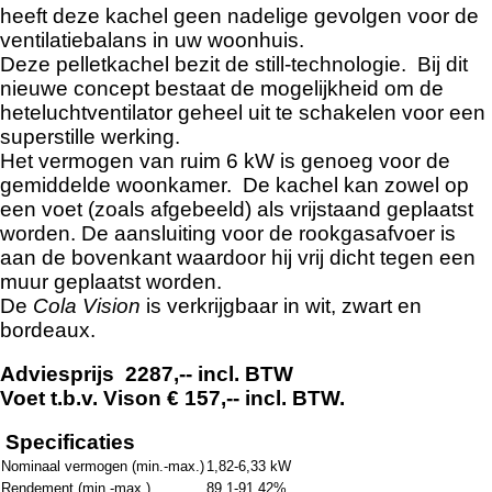
heeft deze kachel geen nadelige gevolgen voor de
ventilatiebalans in uw woonhuis.
Deze pelletkachel bezit de still-technologie. Bij dit
nieuwe concept bestaat de mogelijkheid om de
heteluchtventilator geheel uit te schakelen voor een
superstille werking.
Het vermogen van ruim 6 kW is genoeg voor de
gemiddelde woonkamer. De kachel kan zowel op
een voet (zoals afgebeeld) als vrijstaand geplaatst
worden. De aansluiting voor de rookgasafvoer is
aan de bovenkant waardoor hij vrij dicht tegen een
muur geplaatst worden.
De
Cola Vision
is verkrijgbaar in wit, zwart en
bordeaux.
Adviesprijs 2287,-- incl. BTW
Voet t.b.v. Vison € 157,-- incl. BTW.
Specificaties
Nominaal vermogen (min.-max.)
1,82-6,33 kW
Rendement (min.-max.)
89,1-91,42%