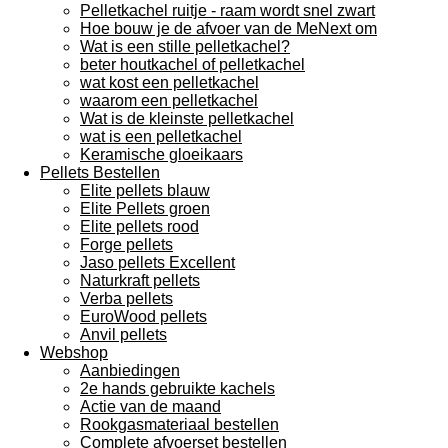
Pelletkachel ruitje - raam wordt snel zwart
Hoe bouw je de afvoer van de MeNext om
Wat is een stille pelletkachel?
beter houtkachel of pelletkachel
wat kost een pelletkachel
waarom een pelletkachel
Wat is de kleinste pelletkachel
wat is een pelletkachel
Keramische gloeikaars
Pellets Bestellen
Elite pellets blauw
Elite Pellets groen
Elite pellets rood
Forge pellets
Jaso pellets Excellent
Naturkraft pellets
Verba pellets
EuroWood pellets
Anvil pellets
Webshop
Aanbiedingen
2e hands gebruikte kachels
Actie van de maand
Rookgasmateriaal bestellen
Complete afvoerset bestellen