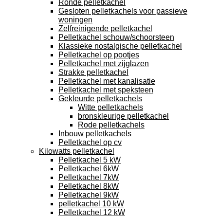
Ronde pelletkachel
Gesloten pelletkachels voor passieve
woningen
Zelfreinigende pelletkachel
Pelletkachel schouw/schoorsteen
Klassieke nostalgische pelletkachel
Pelletkachel op pootjes
Pelletkachel met zijglazen
Strakke pelletkachel
Pelletkachel met kanalisatie
Pelletkachel met speksteen
Gekleurde pelletkachels
Witte pelletkachels
bronskleurige pelletkachel
Rode pelletkachels
Inbouw pelletkachels
Pelletkachel op cv
Kilowatts pelletkachel
Pelletkachel 5 kW
Pelletkachel 6kW
Pelletkachel 7kW
Pelletkachel 8kW
Pelletkachel 9kW
pelletkachel 10 kW
Pelletkachel 12 kW