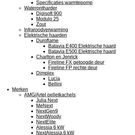
Specificaties warmtepomp
Waterontharder
Digisoft 900
Modulo 25
Zout
Infraroodverwarming
Elektrische haarden
Duroflame
Batavia E400 Elektrische haard
Batavia E500 Elektrische haard
Charlton en Jenrick
Fireline FX getoogde deur
Fireline FP rechte deur
Dimplex
Lucia
Bellini
Merken
AMG/Artel pelletkachels
Julia Next
MeNext
NextGen9
NextWoody
NextElite
Alessia 6 kW
NextAlessia 6 kW