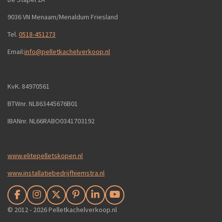
9036 VN Menaam/Menaldum Friesland
Tel.
0518-451273
Email:
info@pelletkachelverkoop.nl
KvK. 84970561
BTWnr. NL863445676B01
IBANnr. NL66RABO0341703192
www.elitepelletskopen.nl
www.installatiebedrijfhiemstra.nl
F
I
X
P
L
Y
a
n
i
i
o
© 2012 - 2026 Pelletkachelverkoop.nl
c
s
n
n
u