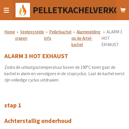
Ga
PELLETKACHELVERKOO
direct
naar
de
hoofdinhoud
Home
»
Veelgestelde
»
Pelletkachel
»
Alarmmelding
»
ALARM 3
vragen
info
op de Artel-
HOT
kachel
EXHAUST
ALARM 3 HOT EXHAUST
Zodra de uitlaatgastemperatuur boven de 190°C komt gaat de
kachel in alarm en vervolgens in de stopcyclus. Laat de kachel eerst
zijn volledige cyclus uitdraaien.
stap 1
Achterstallig onderhoud