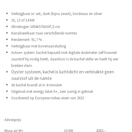
Verkrijgbaar in: wit, dark (bijna zwart), bordeaux en zilver
10, 12 of 14 kW
Afmetingen 1094x570x547,5 cm
Kanaliseerbaar naar verschillende ruimtes
Rendement: 91,7 %
Verkrijgbaar met bovenaansluiting
Active+ system: kachel bepaald met digitale drukmeter zelf hoeveel
zuurstof hij nodig heeft, daardoor is de kachel stiller en heeft hij een
bredere vlam.
Oyster systeem, kachel is luchtdicht en verbruikte geen
zuurstof uit de ruimte
de kachel brandt al in 4 minuten
Uitgerust met energy label A+, zeer zuinig in gebruik
Voorbereid op Europese milieu eisen van 2022
Adviesprijs
Musa air M+ 10 kW 4283,--