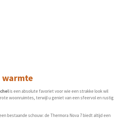
ge warmte
chel
is een absolute favoriet voor wie een strakke look wil
ote woonruimtes, terwijl u geniet van een sfeervol en rustig
r een bestaande schouw: de Thermora Nova 7 biedt altijd een