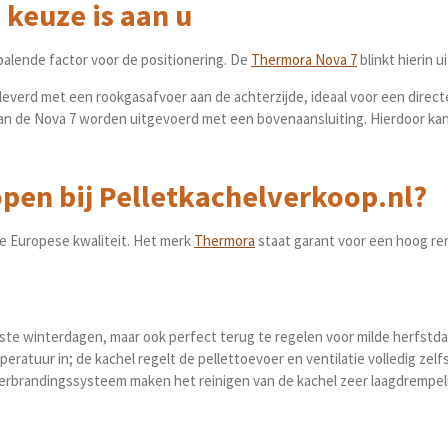
 keuze is aan u
epalende factor voor de positionering. De
Thermora Nova 7
blinkt hierin ui
everd met een rookgasafvoer aan de achterzijde, ideaal voor een direct
n de Nova 7 worden uitgevoerd met een bovenaansluiting. Hierdoor kan 
en bij Pelletkachelverkoop.nl?
e Europese kwaliteit. Het merk
Thermora
staat garant voor een hoog re
te winterdagen, maar ook perfect terug te regelen voor milde herfstd
atuur in; de kachel regelt de pellettoevoer en ventilatie volledig zelf
verbrandingssysteem maken het reinigen van de kachel zeer laagdrempeli