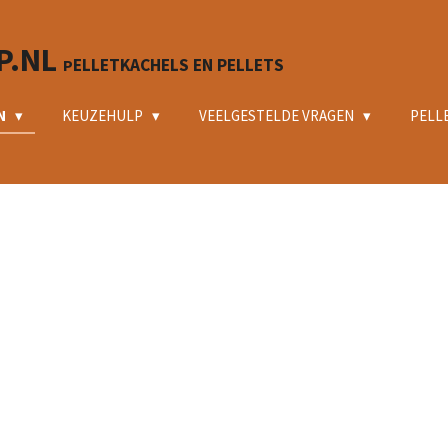
P.NL
ELLETKACHELS EN PELLETS
P
N
KEUZEHULP
VEELGESTELDE VRAGEN
PELL