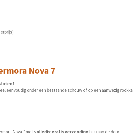
erprijs)
hermora Nova 7
sloten?
k heel eenvoudig onder een bestaande schouw of op een aanwezig rookka
hermora Nova 7 met
volledig gratis verzending
bij u aan de deur.