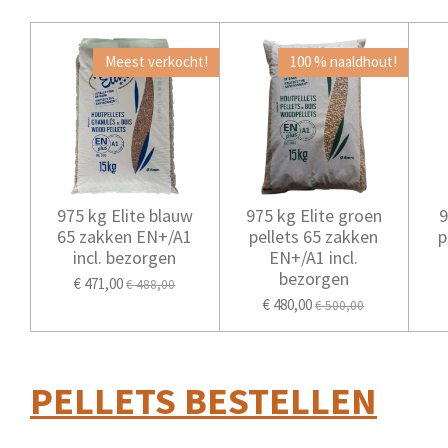
Meest verkocht!
100 % naaldhout!
975 kg Elite blauw
975 kg Elite groen
9
65 zakken EN+/A1
pellets 65 zakken
p
incl. bezorgen
EN+/A1 incl.
bezorgen
€ 471,00
€ 488,00
€ 480,00
€ 500,00
PELLETS BESTELLEN