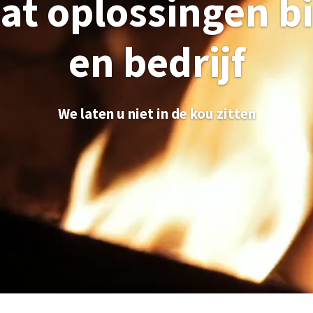
aat oplossingen 
en bedrijf
We laten u niet in de kou zitten