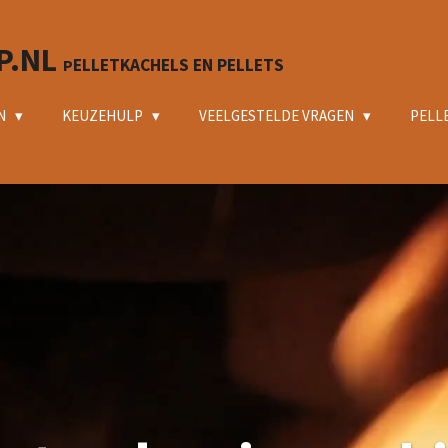
P.NL
ELLETKACHELS EN PELLETS
P
N
KEUZEHULP
VEELGESTELDE VRAGEN
PELL