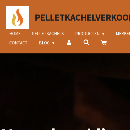
Ga
direct
PELLETKACHELVERKOO
naar
de
hoofdinhoud
HOME
PELLETKACHELS
PRODUCTEN
MERKE
CONTACT
BLOG