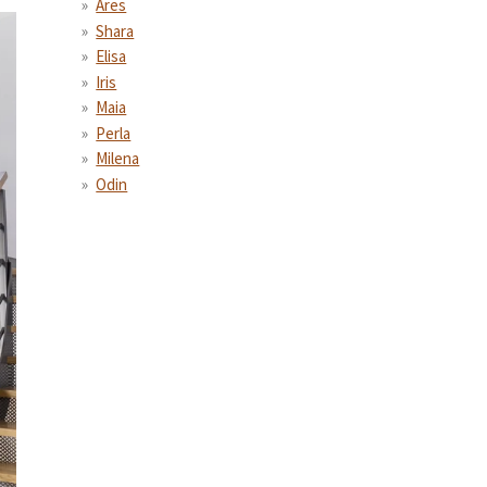
Ares
Shara
Elisa
Iris
Maia
Perla
Milena
Odin