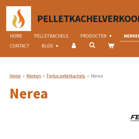
Ga
direct
PELLETKACHELVERKOO
naar
de
hoofdinhoud
HOME
PELLETKACHELS
PRODUCTEN
MERKE
CONTACT
BLOG
Home
»
Merken
»
Ferlux pelletkachels
»
Nerea
Nerea