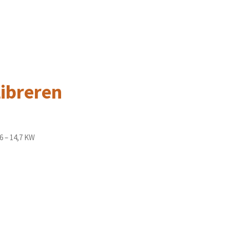
libreren
,6 – 14,7 KW