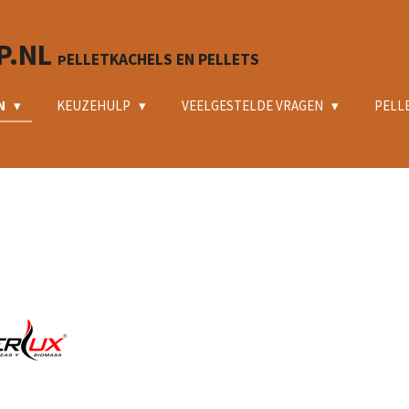
P.NL
ELLETKACHELS EN PELLETS
P
N
KEUZEHULP
VEELGESTELDE VRAGEN
PELL