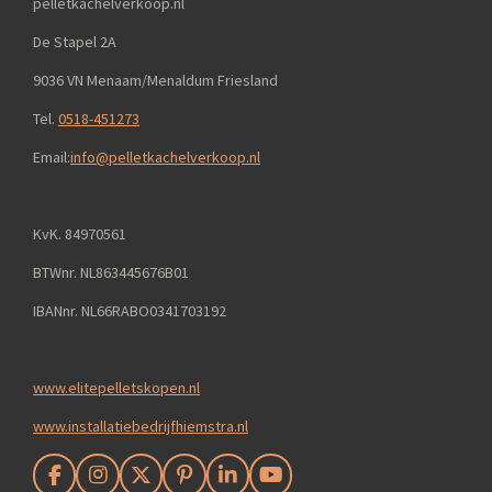
pelletkachelverkoop.nl
De Stapel 2A
9036 VN Menaam/Menaldum Friesland
Tel.
0518-451273
Email:
info@pelletkachelverkoop.nl
KvK. 84970561
BTWnr. NL863445676B01
IBANnr. NL66RABO0341703192
www.elitepelletskopen.nl
www.installatiebedrijfhiemstra.nl
F
I
X
P
L
Y