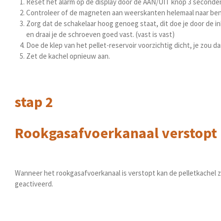
Reset het alarm op de display door de AAN/UIT knop 3 seconde
Controleer of de magneten aan weerskanten helemaal naar benede
Zorg dat de schakelaar hoog genoeg staat, dit doe je door de i
en draai je de schroeven goed vast. (vast is vast)
Doe de klep van het pellet-reservoir voorzichtig dicht, je zou 
Zet de kachel opnieuw aan.
stap 2
Rookgasafvoerkanaal verstopt
Wanneer het rookgasafvoerkanaal is verstopt kan de pelletkachel zij
geactiveerd.