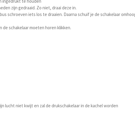
n ingedrukt te houden
n zijn gedraaid. Zo niet, draai deze in.
nbus schroeven iets los te draaien. Daarna schuif je de schakelaar omhoo
dan de schakelaar moeten horen klikken.
n lucht niet kwijt en zal de drukschakelaar in de kachel worden