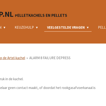
P.NL
ELLETKACHELS EN PELLETS
P
N
KEUZEHULP
VEELGESTELDE VRAGEN
PELL
p de Artel-kachel
»
ALARM 8 FAILURE DEPRESS
uk in de kachel.
laar geen contact maakt, of doordat het rookgasafvoerkanaal is