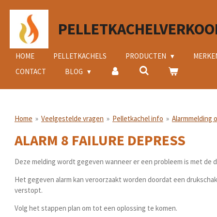
Ga
direct
PELLETKACHELVERKOO
naar
de
hoofdinhoud
HOME
PELLETKACHELS
PRODUCTEN
MERKE
CONTACT
BLOG
Home
»
Veelgestelde vragen
»
Pelletkachel info
»
Alarmmelding o
ALARM 8 FAILURE DEPRESS
Deze melding wordt gegeven wanneer er een probleem is met de dr
Het gegeven alarm kan veroorzaakt worden doordat een drukschake
verstopt.
Volg het stappen plan om tot een oplossing te komen.