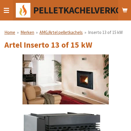
Ga
PELLETKACHELVERKOO
direct
naar
de
hoofdinhoud
Home
»
Merken
»
AMG/Artel pelletkachels
»
Inserto 13 of 15 kW
Artel Inserto 13 of 15 kW