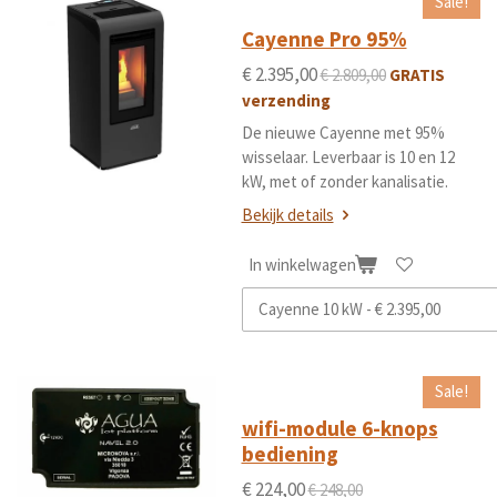
Sale!
Cayenne Pro 95%
€ 2.395,00
€ 2.809,00
GRATIS
verzending
De nieuwe Cayenne met 95%
wisselaar. Leverbaar is 10 en 12
kW, met of zonder kanalisatie.
Bekijk details
In winkelwagen
Sale!
wifi-module 6-knops
bediening
€ 224,00
€ 248,00