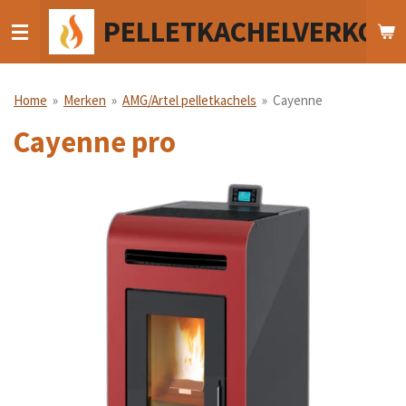
Ga
PELLETKACHELVERKOO
direct
naar
de
hoofdinhoud
Home
»
Merken
»
AMG/Artel pelletkachels
»
Cayenne
Cayenne pro