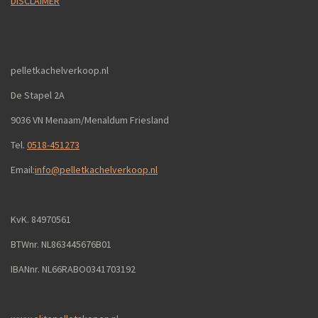
DISCLAIMER
pelletkachelverkoop.nl
De Stapel 2A
9036 VN Menaam/Menaldum Friesland
Tel.
0518-451273
Email:
info@pelletkachelverkoop.nl
KvK. 84970561
BTWnr. NL863445676B01
IBANnr. NL66RABO0341703192