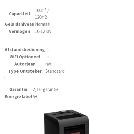
100m² /
Capaciteit
120m2
Geluidsniveau
Normaal
Vermogen
10-12 kW
Afstandsbediening
Ja
WiFi Optioneel
Ja
Autoclean
nvt
Type Ontsteker
Standaard
l
Garantie
2 jaar garantie
Energie label
A+