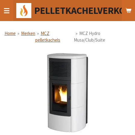
Ga
PELLETKACHELVERKOO
direct
naar
de
hoofdinhoud
Home
»
Merken
»
MCZ
»
MCZ Hydro
pelletkachels
Musa/Club/Suite