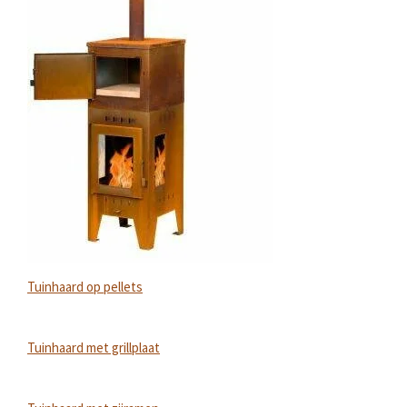
Tuinhaard op pellets
Tuinhaard met grillplaat