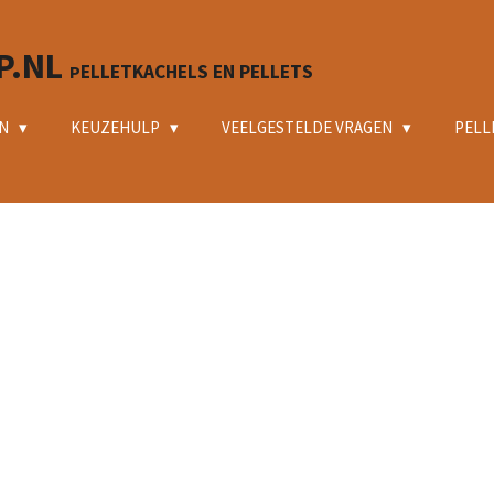
P.NL
ELLETKACHELS EN PELLETS
P
EN
KEUZEHULP
VEELGESTELDE VRAGEN
PELL