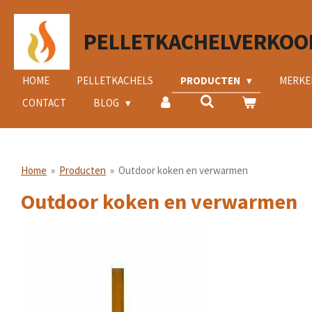
Ga
direct
PELLETKACHELVERKOO
naar
de
hoofdinhoud
HOME
PELLETKACHELS
PRODUCTEN
MERK
CONTACT
BLOG
Home
»
Producten
»
Outdoor koken en verwarmen
Outdoor koken en verwarmen