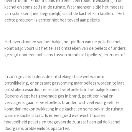
overstroomt. Er komt soms extreem veel rookontwikkeling in de
kachel en soms zelfs in de ruimte. Waar mensen altijd het meeste
van schrikken (heel begrijpelijk) is dat de kachel kan knallen.... Het
echte probleem is echter niet het teveel aan pellets.
Het overstromen van het bakje, het ploffen van de pelletkachel,
komt altijd voort uit het te laat ontsteken van de pellets of anders
gezegd door een onbalans tussen brandstof (pellets) en zuurstof.
In zo’n geval is tijdens de ontstekingsfase wel warmte-
ontwikkeling, er ontstaat gasvorming maar pellets worden te laat
ontstoken waardoor er relatief veel pellets in het bakje komen.
Opeens vliegt het gevormde gas in brand, geeft een knal en
vervolgens gaan er veel pellets branden wat veel vuur geeft. Er
komt dan rookontwikkeling in de kachel en soms ook in de ruimte
waar de kachel staat. Is er een goed evenwicht tussen
hoeveelheid pellets en toegevoerde zuurstof dan zal de kachel
doorgaans probleemloos opstarten.