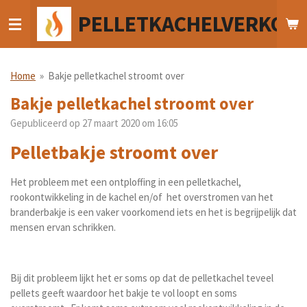
Ga
PELLETKACHELVERKOO
direct
naar
de
hoofdinhoud
Home
»
Bakje pelletkachel stroomt over
Bakje pelletkachel stroomt over
Gepubliceerd op 27 maart 2020 om 16:05
Pelletbakje stroomt over
Het probleem met een ontploffing in een pelletkachel,
rookontwikkeling in de kachel en/of het overstromen van het
branderbakje is een vaker voorkomend iets en het is begrijpelijk dat
mensen ervan schrikken.
Bij dit probleem lijkt het er soms op dat de pelletkachel teveel
pellets geeft waardoor het bakje te vol loopt en soms