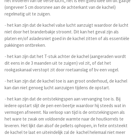
het invoeren van de verse lucht, het is een goed idee om dit gaatje
(ongeveer 5 cm doorsnee aan de achterkant van de kachel)
regelmatig uit te zuigen.
- het kan zijn dat de kachel valse lucht aanzuigt waardoor de lucht
niet door het branderbakje stroomt. Dit kan het geval zijn als
platen en/of asladesniet goed in de kachel zitten of als essentiële
pakkingen ontbreken.
- het kan zijn dat het T-stuk achter de kachel (aangeraden wordt
dit eens in de 3 maanden uit te zuigen) vol zit, of dat het
rookgaskanaal verstopt zit door roetaanslag of bv een vogel.
- het kan zijn dat de kachel toe is aan groot onderhoud, de kachel
kan dan niet genoeg lucht aanzuigen tijdens de opstart.
- het kan zijn dat de ontstekingspen aan vervanging toe is. Bij
iedere opstart slijt de pen een beetje waardoor hij steeds wat in
vermogen afneemt. Na verloop van tijd is de ontstekingspen als
het ware te zwak om voldoende warmte naar de houtkorrels te
leveren. Het lijkt dan alsof de pellets ophopen, in feite ontsteekt
de kachel te laat en uiteindelijk zal de kachel helemaal niet meer