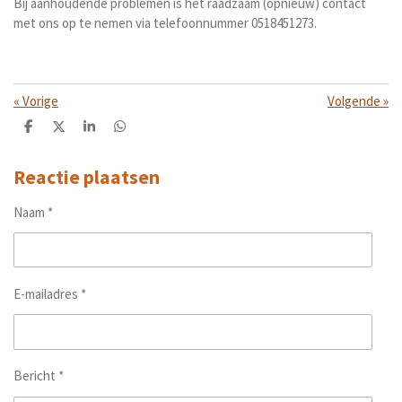
Bij aanhoudende problemen is het raadzaam (opnieuw) contact
met ons op te nemen via telefoonnummer 0518451273.
«
Vorige
Volgende
»
D
D
S
D
e
e
h
e
l
e
a
l
e
l
r
e
Reactie plaatsen
n
e
n
Naam *
E-mailadres *
Bericht *