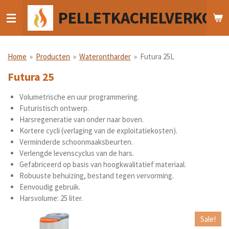
Ga
PELLETKACHELVERKOO
direct
naar
de
hoofdinhoud
Home
»
Producten
»
Waterontharder
»
Futura 25L
Futura 25
Volumetrische en uur programmering.
Futuristisch ontwerp.
Harsregeneratie van onder naar boven.
Kortere cycli (verlaging van de exploitatiekosten).
Verminderde schoonmaaksbeurten.
Verlengde levenscyclus van de hars.
Gefabriceerd op basis van hoogkwalitatief materiaal.
Robuuste behuizing, bestand tegen vervorming.
Eenvoudig gebruik.
Harsvolume: 25 liter.
Sale!