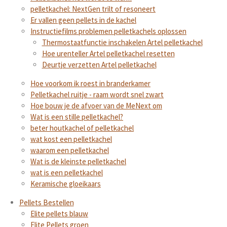
pelletkachel: NextGen trilt of resoneert
Er vallen geen pellets in de kachel
Instructiefilms problemen pelletkachels oplossen
Thermostaatfunctie inschakelen Artel pelletkachel
Hoe urenteller Artel pelletkachel resetten
Deurtje verzetten Artel pelletkachel
Hoe voorkom ik roest in branderkamer
Pelletkachel ruitje - raam wordt snel zwart
Hoe bouw je de afvoer van de MeNext om
Wat is een stille pelletkachel?
beter houtkachel of pelletkachel
wat kost een pelletkachel
waarom een pelletkachel
Wat is de kleinste pelletkachel
wat is een pelletkachel
Keramische gloeikaars
Pellets Bestellen
Elite pellets blauw
Elite Pellets groen