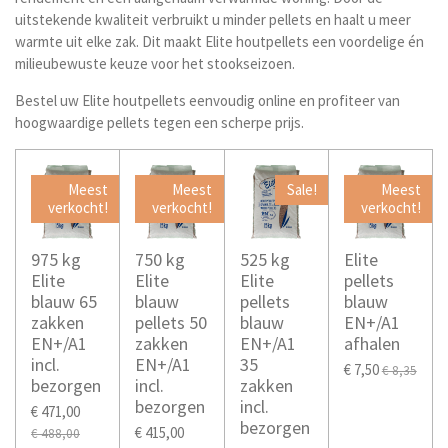
uitstekende kwaliteit verbruikt u minder pellets en haalt u meer
warmte uit elke zak. Dit maakt Elite houtpellets een voordelige én
milieubewuste keuze voor het stookseizoen.
Bestel uw Elite houtpellets eenvoudig online en profiteer van
hoogwaardige pellets tegen een scherpe prijs.
Meest
Meest
Sale!
Meest
verkocht!
verkocht!
verkocht!
975 kg
750 kg
525 kg
Elite
Elite
Elite
Elite
pellets
blauw 65
blauw
pellets
blauw
zakken
pellets 50
blauw
EN+/A1
EN+/A1
zakken
EN+/A1
afhalen
incl.
EN+/A1
35
€ 7,50
€ 8,35
bezorgen
incl.
zakken
bezorgen
incl.
€ 471,00
bezorgen
€ 415,00
€ 488,00