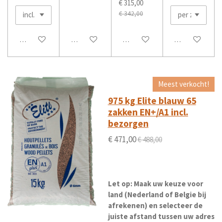
€ 315,00
€ 342,00
In winkelwagen
In winkelwagen
In winkelwagen
In winkelwage
Meest verkocht!
975 kg Elite blauw 65
zakken EN+/A1 incl.
bezorgen
€ 471,00
€ 488,00
Let op:
Maak uw keuze voor
land (Nederland of Belgie bij
afrekenen) en selecteer de
juiste afstand tussen uw adres