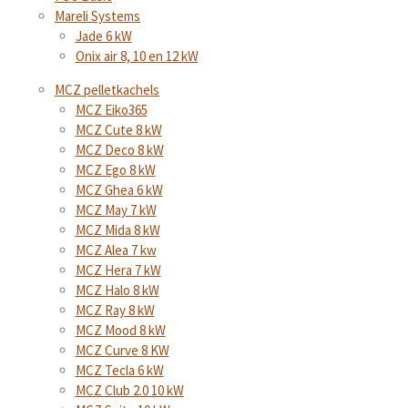
Mareli Systems
Jade 6 kW
Onix air 8, 10 en 12 kW
MCZ pelletkachels
MCZ Eiko365
MCZ Cute 8 kW
MCZ Deco 8 kW
MCZ Ego 8 kW
MCZ Ghea 6 kW
MCZ May 7 kW
MCZ Mida 8 kW
MCZ Alea 7 kw
MCZ Hera 7 kW
MCZ Halo 8 kW
MCZ Ray 8 kW
MCZ Mood 8 kW
MCZ Curve 8 KW
MCZ Tecla 6 kW
MCZ Club 2.0 10 kW