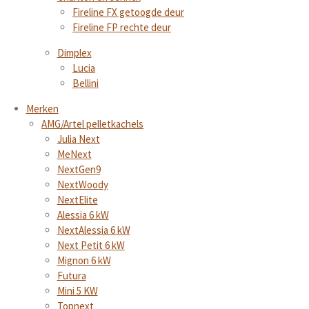
Fireline FX getoogde deur
Fireline FP rechte deur
Dimplex
Lucia
Bellini
Merken
AMG/Artel pelletkachels
Julia Next
MeNext
NextGen9
NextWoody
NextElite
Alessia 6 kW
NextAlessia 6 kW
Next Petit 6 kW
Mignon 6 kW
Futura
Mini 5 KW
Topnext