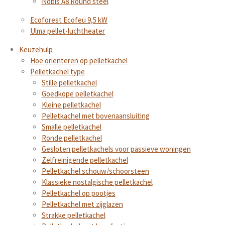
Nobis A8 Round steel
Ecoforest Ecofeu 9,5 kW
Ulma pellet-luchtheater
Keuzehulp
Hoe orienteren op pelletkachel
Pelletkachel type
Stille pelletkachel
Goedkope pelletkachel
Kleine pelletkachel
Pelletkachel met bovenaansluiting
Smalle pelletkachel
Ronde pelletkachel
Gesloten pelletkachels voor passieve woningen
Zelfreinigende pelletkachel
Pelletkachel schouw/schoorsteen
Klassieke nostalgische pelletkachel
Pelletkachel op pootjes
Pelletkachel met zijglazen
Strakke pelletkachel