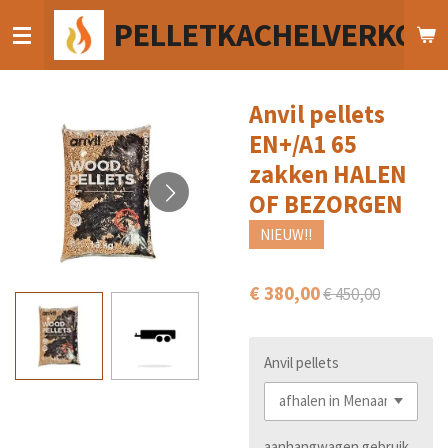
Ga
PELLETKACHELVERKOO
direct
naar
de
hoofdinhoud
Anvil pellets
EN+/A1 65
zakken HALEN
OF BEZORGEN
NIEUW!!
€ 380,00
€ 450,00
Anvil pellets
aanhangwagen gebruik