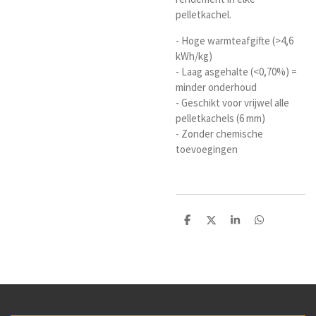
pelletkachel.
- Hoge warmteafgifte (>4,6
kWh/kg)
- Laag asgehalte (<0,70%) =
minder onderhoud
- Geschikt voor vrijwel alle
pelletkachels (6 mm)
- Zonder chemische
toevoegingen
D
D
S
D
e
e
h
e
l
e
a
l
e
l
r
e
n
e
n