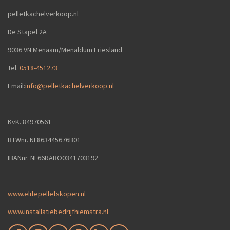
pelletkachelverkoop.nl
De Stapel 2A
9036 VN Menaam/Menaldum Friesland
Tel.
0518-451273
Email:
info@pelletkachelverkoop.nl
KvK. 84970561
BTWnr. NL863445676B01
IBANnr. NL66RABO0341703192
www.elitepelletskopen.nl
www.installatiebedrijfhiemstra.nl