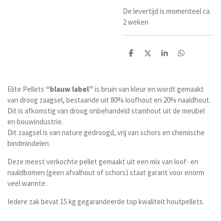
De levertijd is momenteel ca.
2 weken
D
D
S
D
e
e
h
e
l
e
a
l
e
l
r
e
n
e
n
Elite Pellets
“blauw label”
is bruin van kleur en wordt gemaakt
van droog zaagsel, bestaande uit 80% loofhout en 20% naaldhout.
Dit is afkomstig van droog onbehandeld stamhout uit de meubel
en bouwindustrie.
Dit zaagsel is van nature gedroogd, vrij van schors en chemische
bindmindelen.
Deze meest verkochte pellet gemaakt uit een mix van loof- en
naaldbomen (geen afvalhout of schors) staat garant voor enorm
veel warmte.
Iedere zak bevat 15 kg gegarandeerde top kwaliteit houtpellets.