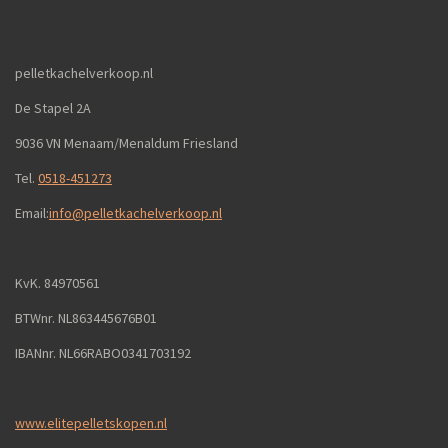
pelletkachelverkoop.nl
De Stapel 2A
9036 VN Menaam/Menaldum Friesland
Tel.
0518-451273
Email:
info@pelletkachelverkoop.nl
KvK. 84970561
BTWnr. NL863445676B01
IBANnr. NL66RABO0341703192
www.elitepelletskopen.nl