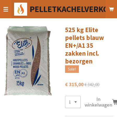
Ga
PELLETKACHELVERKOO
direct
naar
de
hoofdinhoud
525 kg Elite
pellets blauw
EN+/A1 35
zakken incl.
bezorgen
Sale!
€ 315,00
€ 342,00
In
winkelwagen