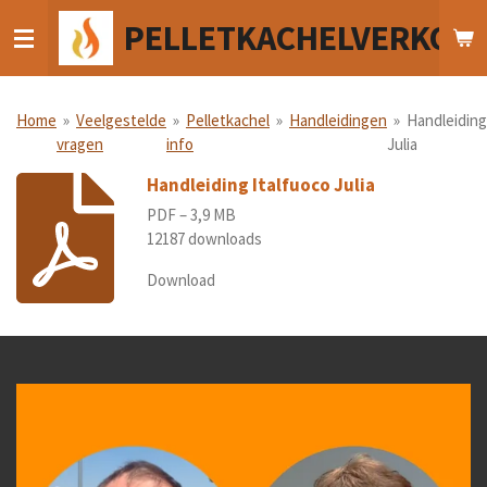
Ga
PELLETKACHELVERKOO
direct
naar
de
hoofdinhoud
Home
»
Veelgestelde
»
Pelletkachel
»
Handleidingen
»
Handleiding
vragen
info
Julia
Handleiding Italfuoco Julia
PDF – 3,9 MB
12187 downloads
Download