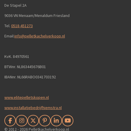
De Stapel 2A
9036 VN Menaam/Menaldum Friesland
Tel.
0518-451273
Email:
info@pelletkachelverkoop.nl
KvK. 84970561
BTWnr. NL863445676B01
IBANnr. NL66RABO0341703192
www.elitepelletskopen.nl
www.installatiebedrijfhiemstra.nl
F
I
X
P
L
Y
a
n
i
i
o
© 2012 - 2026 Pelletkachelverkoop.nl