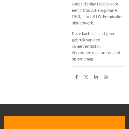
knops display tijdelijk voor
een introductieprijs van €
1950,-- incl. BTW. Fermiculiet
binnenwerk.
Deze kachel maakt geen
gebruik van een
kamerventilator.
Verzenden naar buitenland
op aanvraag.
D
D
S
D
e
e
h
e
l
e
a
l
e
l
r
e
n
e
n