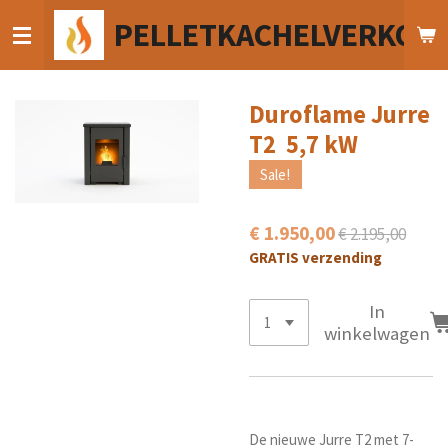
Ga
PELLETKACHELVERKOO
direct
naar
de
hoofdinhoud
Duroflame Jurre
T2 5,7 kW
Sale!
€ 1.950,00
€ 2.195,00
GRATIS verzending
In
winkelwagen
De nieuwe Jurre T2 met 7-