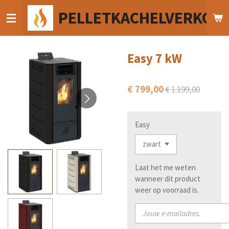
Ga
PELLETKACHELVERKOO
direct
naar
de
hoofdinhoud
Easy 7 kW
€ 799,00
€ 1.199,00
Easy
Laat het me weten
wanneer dit product
weer op voorraad is.