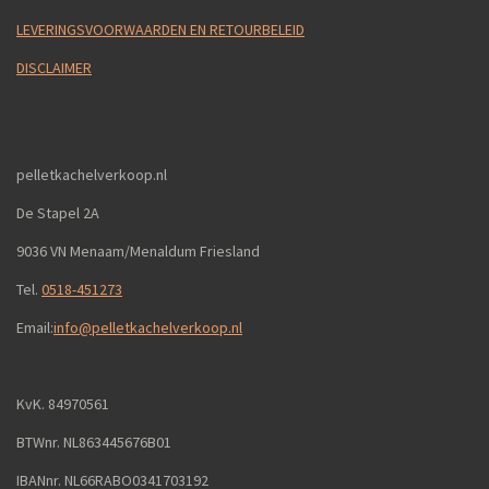
LEVERINGSVOORWAARDEN EN RETOURBELEID
DISCLAIMER
pelletkachelverkoop.nl
De Stapel 2A
9036 VN Menaam/Menaldum Friesland
Tel.
0518-451273
Email:
info@pelletkachelverkoop.nl
KvK. 84970561
BTWnr. NL863445676B01
IBANnr. NL66RABO0341703192