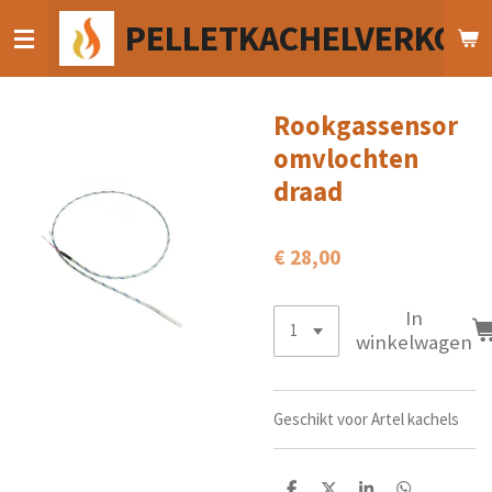
Ga
PELLETKACHELVERKOO
direct
naar
de
hoofdinhoud
Rookgassensor
omvlochten
draad
€ 28,00
In
winkelwagen
Geschikt voor Artel kachels