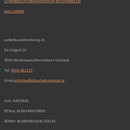
LEVERINGSVOORWAARDEN EN RETOURBELEID
DISCLAIMER
pelletkachelverkoop.nl
De Stapel 2A
9036 VN Menaam/Menaldum Friesland
Tel.
0518-451273
Email:
info@pelletkachelverkoop.nl
KvK. 84970561
BTWnr. NL863445676B01
IBANnr. NL66RABO0341703192