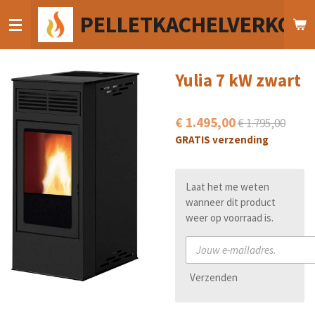
Ga
PELLETKACHELVERKOO
direct
naar
de
hoofdinhoud
Yulia 7 kW zwart
€ 1.495,00
€ 1.795,00
GRATIS verzending
Laat het me weten
wanneer dit product
weer op voorraad is.
Verzenden