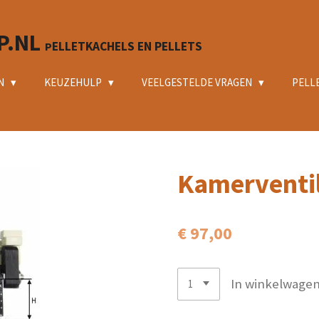
P.NL
ELLETKACHELS EN PELLETS
P
N
KEUZEHULP
VEELGESTELDE VRAGEN
PELL
Kamerventil
€ 97,00
In winkelwage