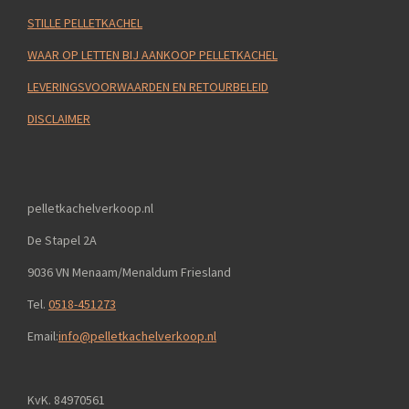
STILLE PELLETKACHEL
WAAR OP LETTEN BIJ AANKOOP PELLETKACHEL
LEVERINGSVOORWAARDEN EN RETOURBELEID
DISCLAIMER
pelletkachelverkoop.nl
De Stapel 2A
9036 VN Menaam/Menaldum Friesland
Tel.
0518-451273
Email:
info@pelletkachelverkoop.nl
KvK. 84970561