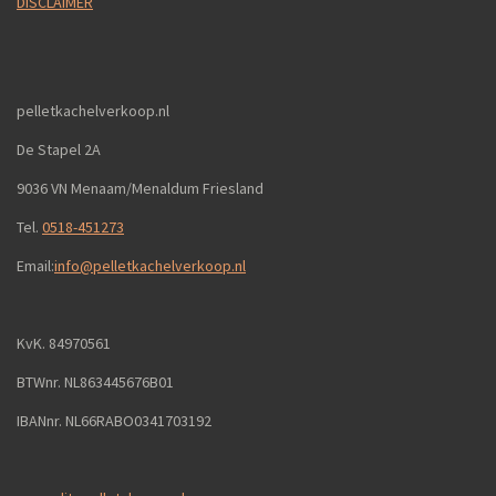
DISCLAIMER
pelletkachelverkoop.nl
De Stapel 2A
9036 VN Menaam/Menaldum Friesland
Tel.
0518-451273
Email:
info@pelletkachelverkoop.nl
KvK. 84970561
BTWnr. NL863445676B01
IBANnr. NL66RABO0341703192