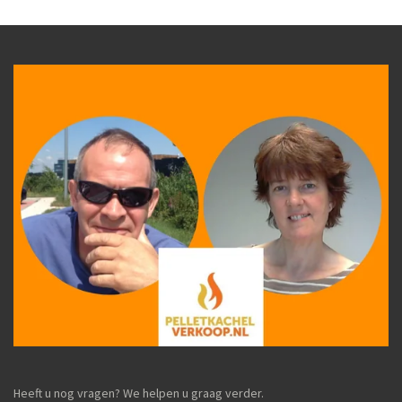
n
e
n
Heeft u nog vragen? We helpen u graag verder.