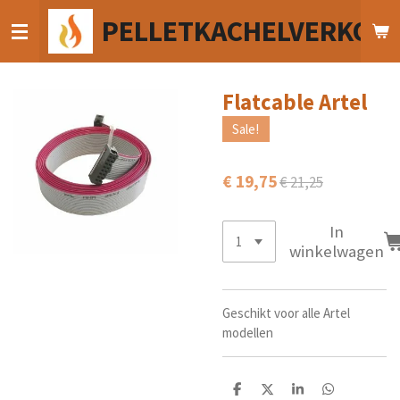
Ga
PELLETKACHELVERKOO
direct
naar
de
hoofdinhoud
Flatcable Artel
Sale!
€ 19,75
€ 21,25
In
winkelwagen
Geschikt voor alle Artel
modellen
D
D
S
D