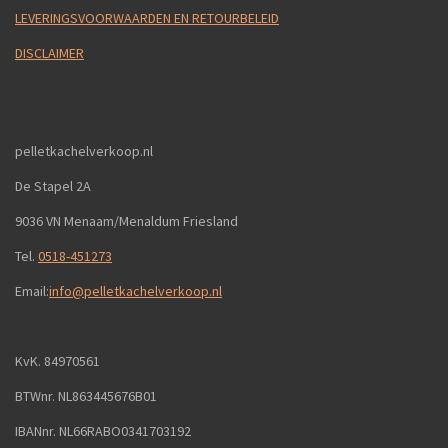
LEVERINGSVOORWAARDEN EN RETOURBELEID
DISCLAIMER
pelletkachelverkoop.nl
De Stapel 2A
9036 VN Menaam/Menaldum Friesland
Tel.
0518-451273
Email:
info@pelletkachelverkoop.nl
KvK. 84970561
BTWnr. NL863445676B01
IBANnr. NL66RABO0341703192