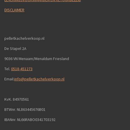
DISCLAIMER
pelletkachelverkoop.nl
De Stapel 2A
9036 VN Menaam/Menaldum Friesland
Tel.
0518-451273
Email:
info@pelletkachelverkoop.nl
KvK. 84970561
BTWnr. NL863445676B01
IBANnr. NL66RABO0341703192