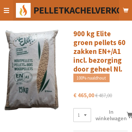
Ga
PELLETKACHELVERKOO
direct
naar
de
hoofdinhoud
900 kg Elite
groen pellets 60
zakken EN+/A1
incl. bezorging
door geheel Nl.
100% naaldhout
€ 465,00
€ 487,00
In
winkelwagen