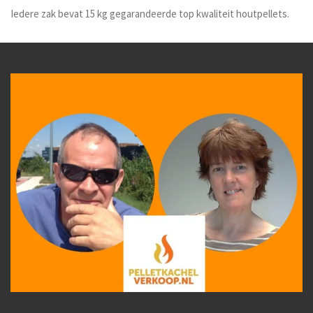
Iedere zak bevat 15 kg gegarandeerde top kwaliteit houtpellets.