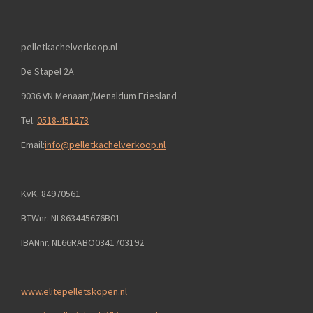
pelletkachelverkoop.nl
De Stapel 2A
9036 VN Menaam/Menaldum Friesland
Tel.
0518-451273
Email:
info@pelletkachelverkoop.nl
KvK. 84970561
BTWnr. NL863445676B01
IBANnr. NL66RABO0341703192
www.elitepelletskopen.nl