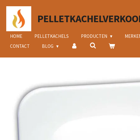
Ga
direct
PELLETKACHELVERKOO
naar
de
hoofdinhoud
HOME
PELLETKACHELS
PRODUCTEN
MERKE
CONTACT
BLOG