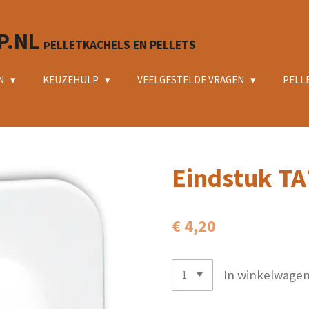
P.NL
ELLETKACHELS EN PELLETS
P
N
KEUZEHULP
VEELGESTELDE VRAGEN
PELL
Eindstuk TA
€ 4,20
In winkelwage