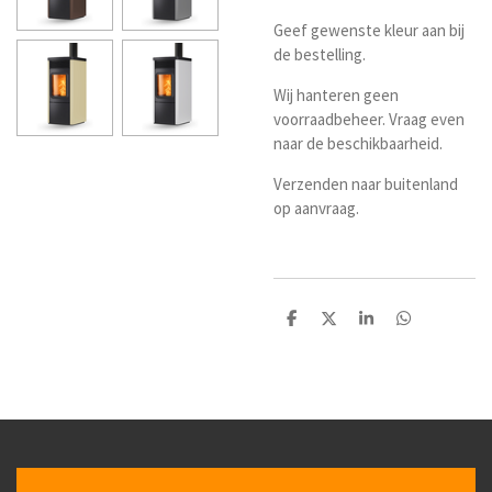
Geef gewenste kleur aan bij
de bestelling.
Wij hanteren geen
voorraadbeheer. Vraag even
naar de beschikbaarheid.
Verzenden naar buitenland
op aanvraag.
D
D
S
D
e
e
h
e
l
e
a
l
e
l
r
e
n
e
n