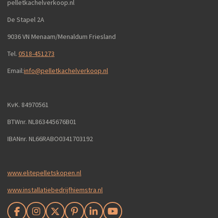
pelletkachelverkoop.nl
De Stapel 2A
9036 VN Menaam/Menaldum Friesland
Tel.
0518-451273
Email:
info@pelletkachelverkoop.nl
KvK. 84970561
BTWnr. NL863445676B01
IBANnr. NL66RABO0341703192
www.elitepelletskopen.nl
www.installatiebedrijfhiemstra.nl
F
I
X
P
L
Y