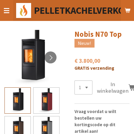
Ga
PELLETKACHELVERKOO
direct
naar
de
hoofdinhoud
Nobis N70 Top
Nieuw!
€ 3.800,00
GRATIS verzending
In
winkelwagen
Vraag voordat u wilt
bestellen uw
kortingscode op dit
artikel aan!