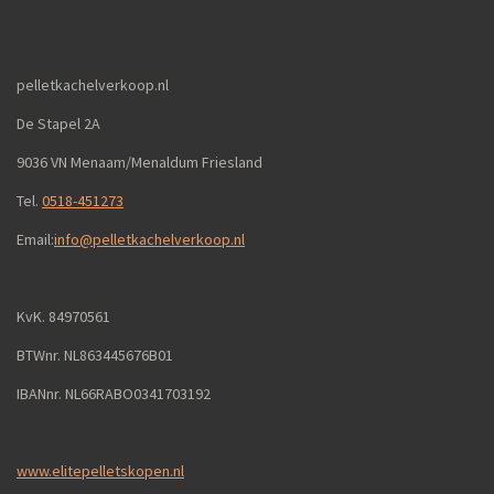
pelletkachelverkoop.nl
De Stapel 2A
9036 VN Menaam/Menaldum Friesland
Tel.
0518-451273
Email:
info@pelletkachelverkoop.nl
KvK. 84970561
BTWnr. NL863445676B01
IBANnr. NL66RABO0341703192
www.elitepelletskopen.nl