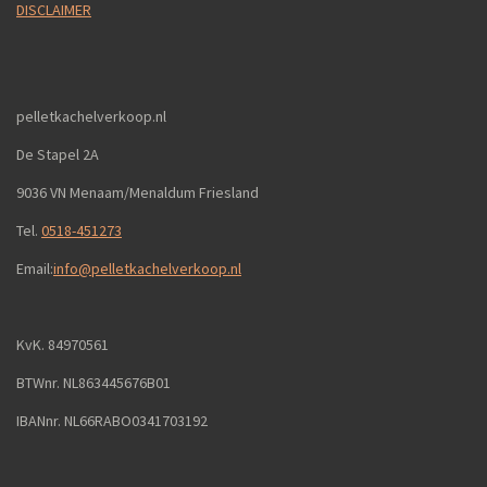
DISCLAIMER
pelletkachelverkoop.nl
De Stapel 2A
9036 VN Menaam/Menaldum Friesland
Tel.
0518-451273
Email:
info@pelletkachelverkoop.nl
KvK. 84970561
BTWnr. NL863445676B01
IBANnr. NL66RABO0341703192