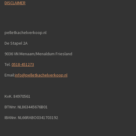
DISCLAIMER
pelletkachelverkoop.nl
De Stapel 2A
9036 VN Menaam/Menaldum Friesland
Tel.
0518-451273
Email:
info@pelletkachelverkoop.nl
KvK. 84970561
BTWnr. NL863445676B01
IBANnr. NL66RABO0341703192