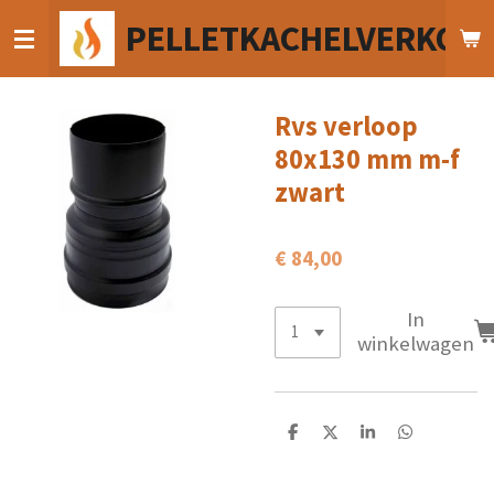
Ga
PELLETKACHELVERKOO
direct
naar
de
hoofdinhoud
Rvs verloop
80x130 mm m-f
zwart
€ 84,00
In
winkelwagen
D
D
S
D
e
e
h
e
l
e
a
l
e
l
r
e