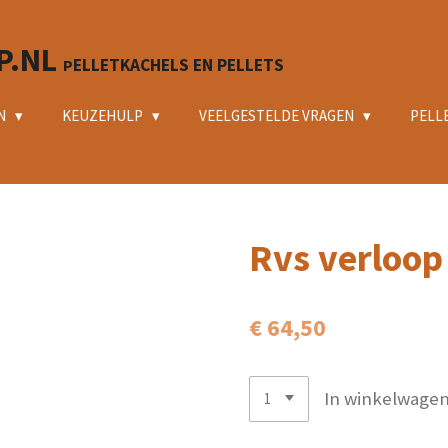
P.NL
ELLETKACHELS EN PELLETS
P
N
KEUZEHULP
VEELGESTELDE VRAGEN
PELL
Rvs verloop
€ 64,50
In winkelwage