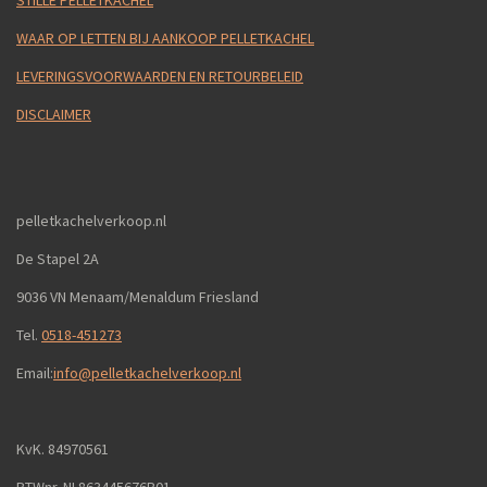
WAAR OP LETTEN BIJ AANKOOP PELLETKACHEL
LEVERINGSVOORWAARDEN EN RETOURBELEID
DISCLAIMER
pelletkachelverkoop.nl
De Stapel 2A
9036 VN Menaam/Menaldum Friesland
Tel.
0518-451273
Email:
info@pelletkachelverkoop.nl
KvK. 84970561
BTWnr. NL863445676B01