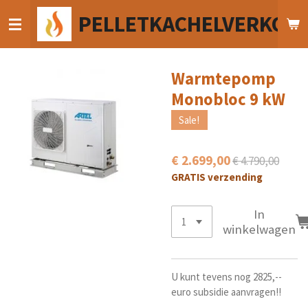
Ga
PELLETKACHELVERKOO
direct
naar
de
hoofdinhoud
Warmtepomp
Monobloc 9 kW
Sale!
€ 2.699,00
€ 4.790,00
GRATIS verzending
In
winkelwagen
U kunt tevens nog 2825,--
euro subsidie aanvragen!!