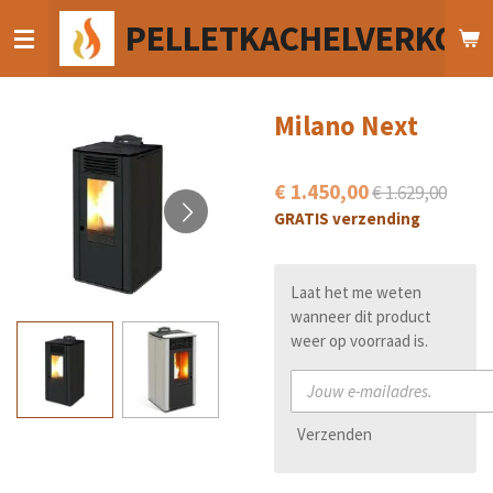
Ga
PELLETKACHELVERKOO
direct
naar
de
hoofdinhoud
Milano Next
€ 1.450,00
€ 1.629,00
GRATIS verzending
Laat het me weten
wanneer dit product
weer op voorraad is.
Verzenden