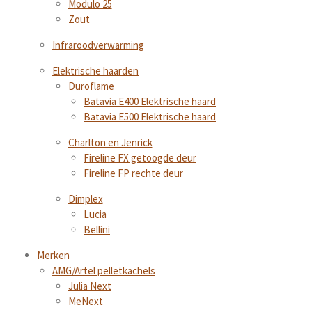
Modulo 25
Zout
Infraroodverwarming
Elektrische haarden
Duroflame
Batavia E400 Elektrische haard
Batavia E500 Elektrische haard
Charlton en Jenrick
Fireline FX getoogde deur
Fireline FP rechte deur
Dimplex
Lucia
Bellini
Merken
AMG/Artel pelletkachels
Julia Next
MeNext