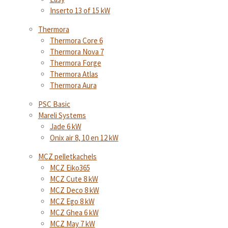
Inserto 13 of 15 kW
Thermora
Thermora Core 6
Thermora Nova 7
Thermora Forge
Thermora Atlas
Thermora Aura
PSC Basic
Mareli Systems
Jade 6 kW
Onix air 8, 10 en 12 kW
MCZ pelletkachels
MCZ Eiko365
MCZ Cute 8 kW
MCZ Deco 8 kW
MCZ Ego 8 kW
MCZ Ghea 6 kW
MCZ May 7 kW