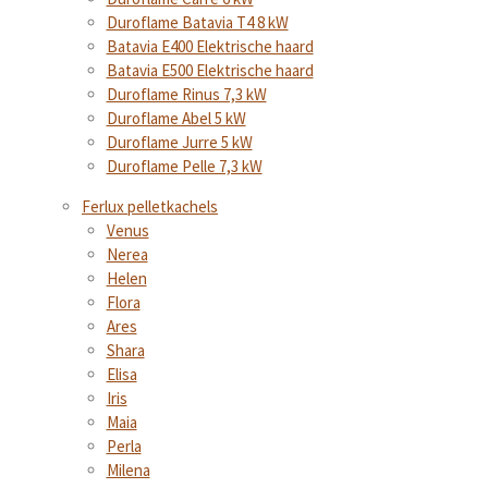
Duroflame Batavia T4 8 kW
Batavia E400 Elektrische haard
Batavia E500 Elektrische haard
Duroflame Rinus 7,3 kW
Duroflame Abel 5 kW
Duroflame Jurre 5 kW
Duroflame Pelle 7,3 kW
Ferlux pelletkachels
Venus
Nerea
Helen
Flora
Ares
Shara
Elisa
Iris
Maia
Perla
Milena