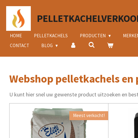
Ga
direct
PELLETKACHELVERKOO
naar
de
hoofdinhoud
HOME
PELLETKACHELS
PRODUCTEN
MERKE
CONTACT
BLOG
Webshop pelletkachels en 
U kunt hier snel uw gewenste product uitzoeken en best
Meest verkocht!