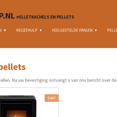
P.NL
ELLETKACHELS EN PELLETS
P
N
KEUZEHULP
VEELGESTELDE VRAGEN
PELL
pellets
ellen. Na uw bevestiging ontvangt u van ons bericht over de
Sale!