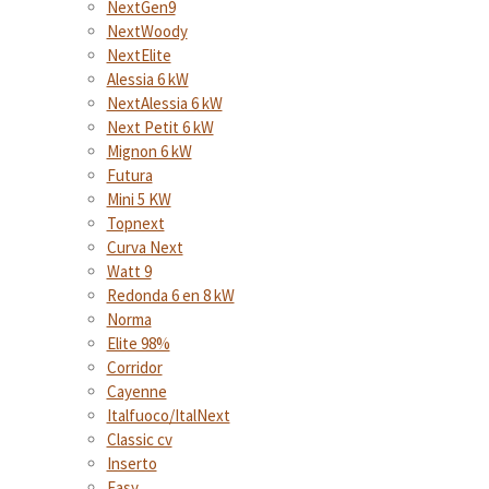
NextGen9
NextWoody
NextElite
Alessia 6 kW
NextAlessia 6 kW
Next Petit 6 kW
Mignon 6 kW
Futura
Mini 5 KW
Topnext
Curva Next
Watt 9
Redonda 6 en 8 kW
Norma
Elite 98%
Corridor
Cayenne
Italfuoco/ItalNext
Classic cv
Inserto
Easy