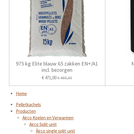
975 kg Elite blauw 65 zakken EN+/A1
N
incl. bezorgen
€ 471,00
€ 488,00
Home
Pelletkachels
Producten
Airco Koelen en Verwarmen
Airco Split-unit
Àirco single split-unit