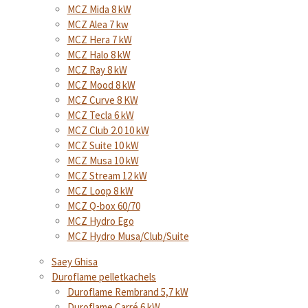
MCZ Mida 8 kW
MCZ Alea 7 kw
MCZ Hera 7 kW
MCZ Halo 8 kW
MCZ Ray 8 kW
MCZ Mood 8 kW
MCZ Curve 8 KW
MCZ Tecla 6 kW
MCZ Club 2.0 10 kW
MCZ Suite 10 kW
MCZ Musa 10 kW
MCZ Stream 12 kW
MCZ Loop 8 kW
MCZ Q-box 60/70
MCZ Hydro Ego
MCZ Hydro Musa/Club/Suite
Saey Ghisa
Duroflame pelletkachels
Duroflame Rembrand 5,7 kW
Duroflame Carré 6 kW