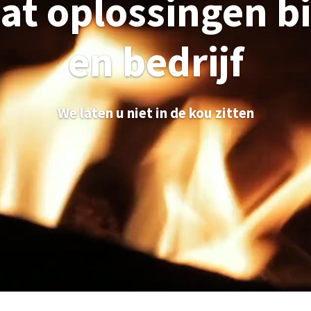
aat oplossingen 
en bedrijf
We laten u niet in de kou zitten