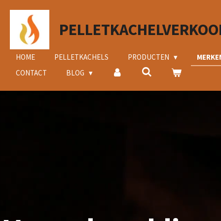
Ga
direct
PELLETKACHELVERKOO
naar
de
hoofdinhoud
HOME
PELLETKACHELS
PRODUCTEN
MERKE
CONTACT
BLOG