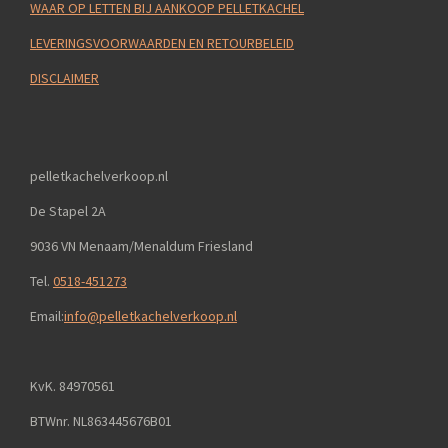
WAAR OP LETTEN BIJ AANKOOP PELLETKACHEL
LEVERINGSVOORWAARDEN EN RETOURBELEID
DISCLAIMER
pelletkachelverkoop.nl
De Stapel 2A
9036 VN Menaam/Menaldum Friesland
Tel.
0518-451273
Email:
info@pelletkachelverkoop.nl
KvK. 84970561
BTWnr. NL863445676B01