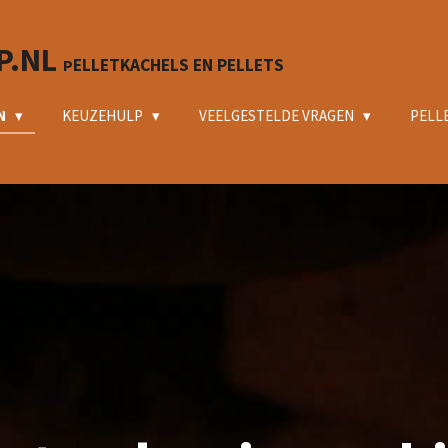
P.NL
ELLETKACHELS EN PELLETS
P
N
KEUZEHULP
VEELGESTELDE VRAGEN
PELL