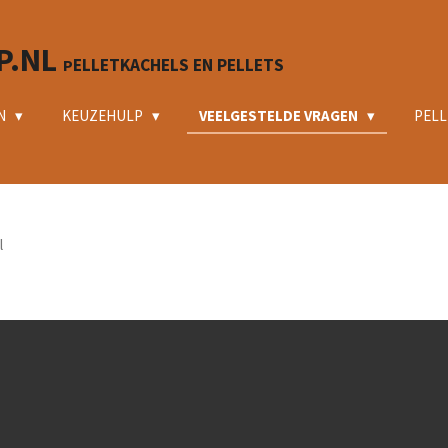
P.NL
ELLETKACHELS EN PELLETS
P
N
KEUZEHULP
VEELGESTELDE VRAGEN
PELL
l