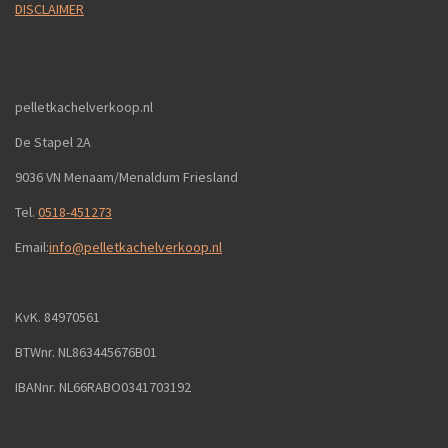
DISCLAIMER
pelletkachelverkoop.nl
De Stapel 2A
9036 VN Menaam/Menaldum Friesland
Tel.
0518-451273
Email:
info@pelletkachelverkoop.nl
KvK. 84970561
BTWnr. NL863445676B01
IBANnr. NL66RABO0341703192