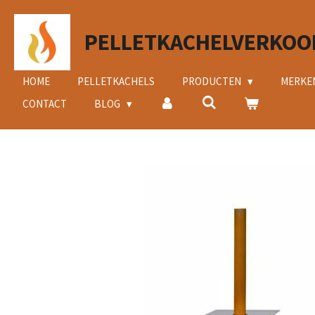
Ga
direct
PELLETKACHELVERKOO
naar
de
hoofdinhoud
HOME
PELLETKACHELS
PRODUCTEN
MERKE
CONTACT
BLOG