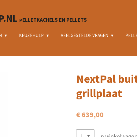
P.NL
ELLETKACHELS EN PELLETS
P
N
KEUZEHULP
VEELGESTELDE VRAGEN
PELL
NextPal bui
grillplaat
€ 639,00
In winkelwage