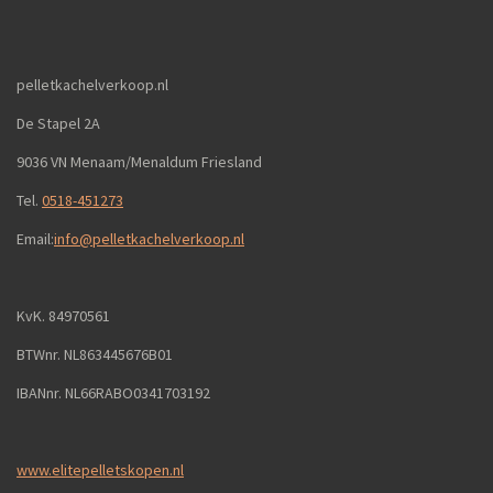
pelletkachelverkoop.nl
De Stapel 2A
9036 VN Menaam/Menaldum Friesland
Tel.
0518-451273
Email:
info@pelletkachelverkoop.nl
KvK. 84970561
BTWnr. NL863445676B01
IBANnr. NL66RABO0341703192
www.elitepelletskopen.nl