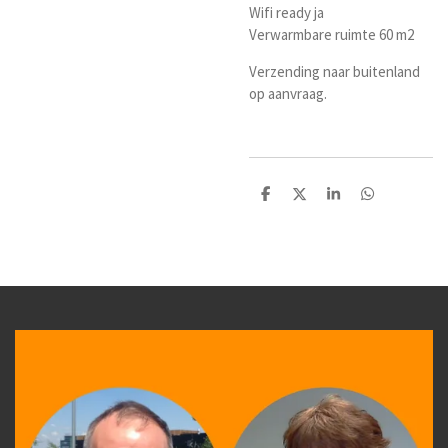
Wifi ready ja
Verwarmbare ruimte 60 m2
Verzending naar buitenland
op aanvraag.
D
D
S
D
e
e
h
e
l
e
a
l
e
l
r
e
n
e
n