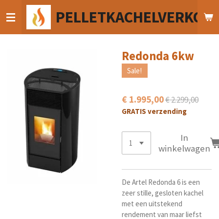
Ga
PELLETKACHELVERKOO
direct
naar
de
hoofdinhoud
Redonda 6kw
Sale!
€ 1.995,00
€ 2.299,00
GRATIS verzending
In
winkelwagen
De Artel Redonda 6 is een
zeer stille, gesloten kachel
met een uitstekend
rendement van maar liefst