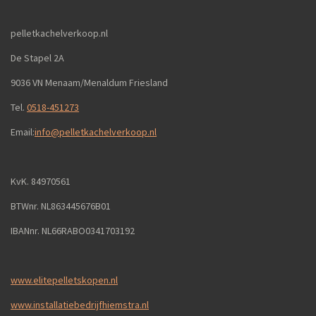
pelletkachelverkoop.nl
De Stapel 2A
9036 VN Menaam/Menaldum Friesland
Tel.
0518-451273
Email:
info@pelletkachelverkoop.nl
KvK. 84970561
BTWnr. NL863445676B01
IBANnr. NL66RABO0341703192
www.elitepelletskopen.nl
www.installatiebedrijfhiemstra.nl