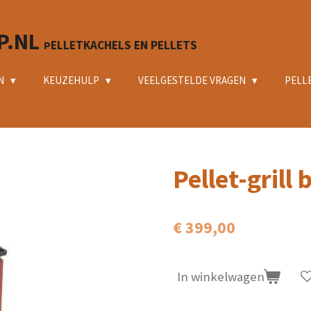
P.NL
ELLETKACHELS EN PELLETS
P
N
KEUZEHULP
VEELGESTELDE VRAGEN
PELL
Pellet-grill 
€ 399,00
In winkelwagen